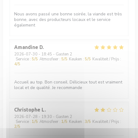
Nous avons passé une bonne soirée, la viande est très
bonne, avec des producteurs locaux et le service
également
Amandine
D
2026-07-30
- 18:45 - Gasten 2
Service
:
5
/5
Atmosfeer
:
5
/5
Keuken
:
5
/5
Kwaliteit / Prijs
:
4
/5
Accueil au top. Bon conseil. Délicieux tout est vraiment
local et de qualité. Je recommande
Christophe
L
2026-07-28
- 19:30 - Gasten 2
Service
:
1
/5
Atmosfeer
:
1
/5
Keuken
:
3
/5
Kwaliteit / Prijs
:
2
/5