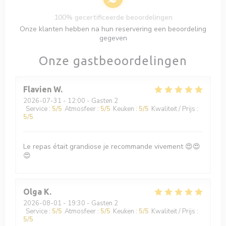
100% gecertificeerde beoordelingen
Onze klanten hebben na hun reservering een beoordeling
gegeven
Onze gastbeoordelingen
Flavien
W
2026-07-31
- 12:00 - Gasten 2
Service
:
5
/5
Atmosfeer
:
5
/5
Keuken
:
5
/5
Kwaliteit / Prijs
:
5
/5
Le repas était grandiose je recommande vivement 😍😍
😍
Olga
K
2026-08-01
- 19:30 - Gasten 2
Service
:
5
/5
Atmosfeer
:
5
/5
Keuken
:
5
/5
Kwaliteit / Prijs
:
5
/5