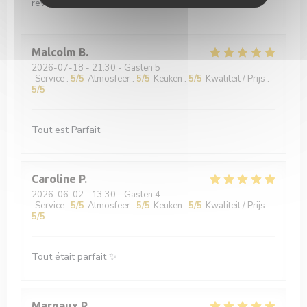
reviendrons ! Bon courage.
Malcolm
B
2026-07-18
- 21:30 - Gasten 5
Service
:
5
/5
Atmosfeer
:
5
/5
Keuken
:
5
/5
Kwaliteit / Prijs
:
5
/5
Tout est Parfait
Caroline
P
2026-06-02
- 13:30 - Gasten 4
Service
:
5
/5
Atmosfeer
:
5
/5
Keuken
:
5
/5
Kwaliteit / Prijs
:
5
/5
Tout était parfait ✨
Margaux
R