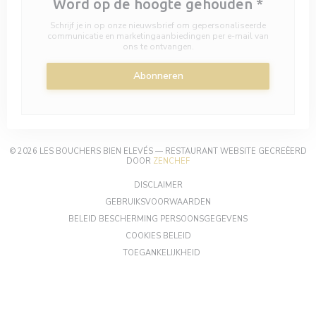
Word op de hoogte gehouden
*
Schrijf je in op onze nieuwsbrief om gepersonaliseerde
communicatie en marketingaanbiedingen per e-mail van
ons te ontvangen.
Abonneren
© 2026 LES BOUCHERS BIEN ELEVÉS — RESTAURANT WEBSITE GECREËERD
((OPENT IN EEN NIEUW VENSTER)
DOOR
ZENCHEF
((OPENT IN EEN NIEUW VENSTER))
DISCLAIMER
((OPENT IN EEN NIEUW VEN
GEBRUIKSVOORWAARDEN
((OPENT IN EEN 
BELEID BESCHERMING PERSOONSGEGEVENS
((OPENT IN EEN NIEUW VENSTER
COOKIES BELEID
((OPENT IN EEN NIEUW VENST
TOEGANKELIJKHEID