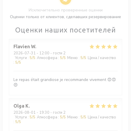
Исключительно проверенные оценки
Оценки только от клиентов, сделавших резервирование
Оценки наших посетителей
Flavien
W
2026-07-31
- 12:00 - гости 2
Услуги
:
5
/5
Атмосфера
:
5
/5
Меню
:
5
/5
Цена / качество
:
5
/5
Le repas était grandiose je recommande vivement 😍😍
😍
Olga
K
2026-08-01
- 19:30 - гости 2
Услуги
:
5
/5
Атмосфера
:
5
/5
Меню
:
5
/5
Цена / качество
:
5
/5