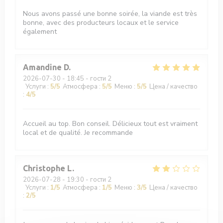
Nous avons passé une bonne soirée, la viande est très
bonne, avec des producteurs locaux et le service
également
Amandine
D
2026-07-30
- 18:45 - гости 2
Услуги
:
5
/5
Атмосфера
:
5
/5
Меню
:
5
/5
Цена / качество
:
4
/5
Accueil au top. Bon conseil. Délicieux tout est vraiment
local et de qualité. Je recommande
Christophe
L
2026-07-28
- 19:30 - гости 2
Услуги
:
1
/5
Атмосфера
:
1
/5
Меню
:
3
/5
Цена / качество
:
2
/5