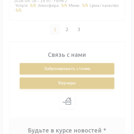
2026-05-16
- 19:30 - гости 2
Услуги
:
5
/5
Атмосфера
:
5
/5
Меню
:
5
/5
Цена / качество
:
5
/5
1
2
3
Связь с нами
Забронировать столик
Ваучеры
Будьте в курсе новостей
*