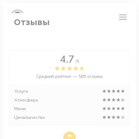
Панель управления cookies
Отзывы
4.7
/5
Средний рейтинг —
589 отзывы
Услуги
Атмосфера
Меню
Цена/качество