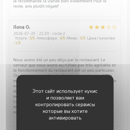
Je recommande la viande bien évidemment Pour le
reste, avis plutôt négatif
Ilona
O
2026-07-23
- 21:30 - гости 2
Услуги
:
3
/5
Атмосфера
:
4
/5
Меню
:
3
/5
Цена / качество
:
1
/5
Nous avons été un peu déçu par le restaurant. Le
serveur que nous avons eu n’étais pas très agréable et
le fonctionnement du restaurant est un peu particulier.
On nous propose des viandes avec un prix pour 100g
mais quand on nous propose les viandes disponibles ce
ne sont que des gros morceaux qui pèsent lourd afin
Этот сайт использует кукис
de monter la note. Nous n’avons pas du tout aimé la
manière de faire nous sommes venus pour
и позволяет вам
l’anniversaire de mon compagnon et nous n’avons
контролировать сервисы
même pas pris de dessert à cause de cette déception
которые вы хотите
nous avons préféré partir
активировать