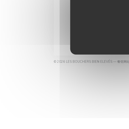
预订餐位
© 2026 LES BOUCHERS BIEN ELEVÉS — 餐