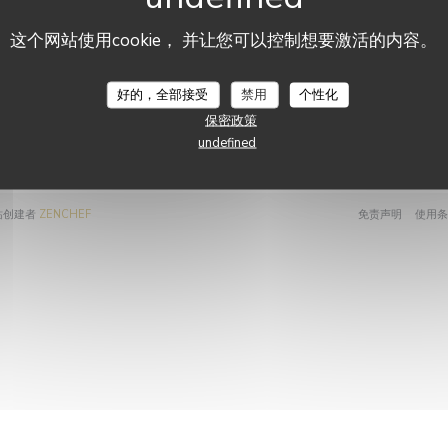
订阅我们的时事通讯，通过电子邮
优惠券
销优惠
这个网站使用cookie， 并让您可以控制想要激活的内容。
订
好的，全部接受
禁用
个性化
保密政策
undefined
((在新窗口中打开))
((在新窗
馆网站创建者
ZENCHEF
免责声明
使用条