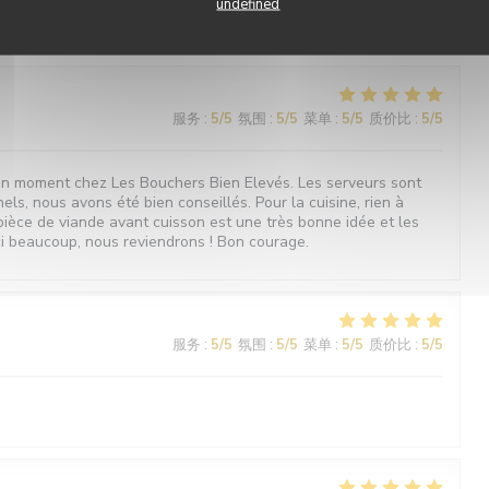
undefined
seil pour choisir le morceau de viande
服务
:
5
/5
氛围
:
5
/5
菜单
:
5
/5
质价比
:
5
/5
n moment chez Les Bouchers Bien Elevés. Les serveurs sont
els, nous avons été bien conseillés. Pour la cuisine, rien à
 pièce de viande avant cuisson est une très bonne idée et les
ci beaucoup, nous reviendrons ! Bon courage.
服务
:
5
/5
氛围
:
5
/5
菜单
:
5
/5
质价比
:
5
/5