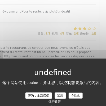
 évidemment Pour le reste, avis plutôt négatif
服务
:
3
/5
氛围
:
4
/5
菜单
:
3
/5
质价比
:
1
/5
ar le restaurant. Le serveur que nous avons eu n’étais pas
nement du restaurant est un peu particulier. On nous propose
ur 100g mais quand on nous propose les viandes disponibles ce
ux qui pèsent lourd afin de monter la note. Nous n’avons pas
faire nous sommes venus pour l’anniversaire de mon compagnon
is de dessert à cause de cette déception nous avons préféré
这个网站使用cookie， 并让您可以控制想要激活的内容。
好的，全部接受
禁用
个性化
服务
:
4
/5
氛围
:
4
/5
菜单
:
4
/5
质价比
:
4
/5
保密政策