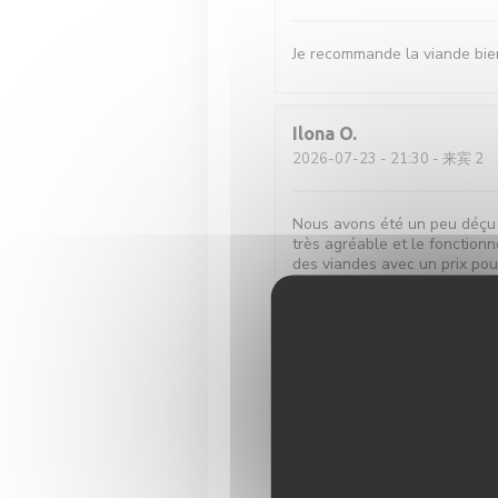
Je recommande la viande bien
Ilona
O
2026-07-23
- 21:30 - 来宾 2
Nous avons été un peu déçu p
très agréable et le fonction
des viandes avec un prix po
ne sont que des gros morcea
du tout aimé la manière de 
et nous n’avons même pas pr
partir
Leroy
C
2026-07-21
- 12:45 - 来宾 2