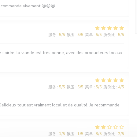
 recommande vivement 😍😍😍
服务
:
5
/5
氛围
:
5
/5
菜单
:
5
/5
质价比
:
5
/5
soirée, la viande est très bonne, avec des producteurs locaux
服务
:
5
/5
氛围
:
5
/5
菜单
:
5
/5
质价比
:
4
/5
Délicieux tout est vraiment local et de qualité. Je recommande
服务
:
1
/5
氛围
:
1
/5
菜单
:
3
/5
质价比
:
2
/5