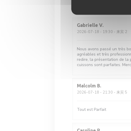
Très bonne viande et bon con
Gabrielle
V
2026-07-18
- 19:30 - 来宾 2
Nous avons passé un très bo
agréables et très professionn
redire, la présentation de la
cuissons sont parfaites. Mer
Malcolm
B
2026-07-18
- 21:30 - 来宾 5
Tout est Parfait
Caroline
P