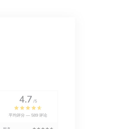
4.7
/5
平均评分 —
589 评论