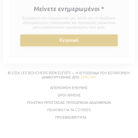
Μείνετε ενημερωμένοι
*
Εγγραφείτε στο ενημερωτικό μας δελτίο για να λαμβάνετε
εξατομικευμένες επικοινωνίες και προσφορές μάρκετινγκ
μέσω ηλεκτρονικού ταχυδρομείου από εμάς.
Εγγραφή
© 2026 LES BOUCHERS BIEN ELEVÉS — Η ΙΣΤΟΣΕΛΊΔΑ ΤΟΥ ΕΣΤΙΑΤΟΡΊΟΥ
((ΑΝΟΊΓΕΙ ΣΕ ΝΈΟ ΠΑΡΆΘ
ΔΗΜΙΟΥΡΓΉΘΗΚΕ ΑΠΌ
ZENCHEF
((ΑΝΟΊΓΕΙ ΣΕ ΝΈΟ ΠΑΡΆΘΥΡΟ))
ΑΠΟΠΟΊΗΣΗ ΕΥΘΎΝΗΣ
((ΑΝΟΊΓΕΙ ΣΕ ΝΈΟ ΠΑΡΆΘΥΡΟ))
ΌΡΟΙ ΧΡΉΣΗΣ
((ΑΝΟΊΓΕΙ ΣΕ Ν
ΠΟΛΙΤΙΚΉ ΠΡΟΣΤΑΣΊΑΣ ΠΡΟΣΩΠΙΚΏΝ ΔΕΔΟΜΈΝΩΝ
((ΑΝΟΊΓΕΙ ΣΕ ΝΈΟ ΠΑΡΆΘΥΡΟ
ΠΟΛΙΤΙΚΉ ΓΙΑ ΤΑ COOKIES
((ΑΝΟΊΓΕΙ ΣΕ ΝΈΟ ΠΑΡΆΘΥΡΟ))
ΠΡΟΣΒΑΣΙΜΌΤΗΤΑ