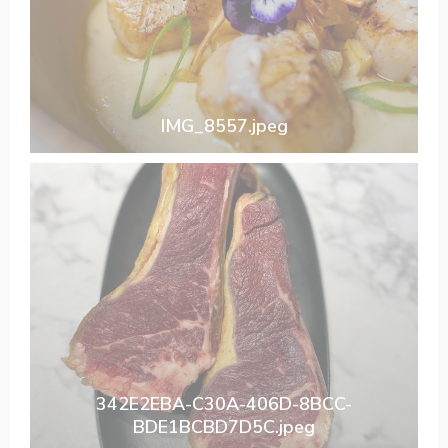
IMG_8557.jpeg
342E2EBA-C30A-406D-8BCC-
BDE1BCBD7D5C.jpeg