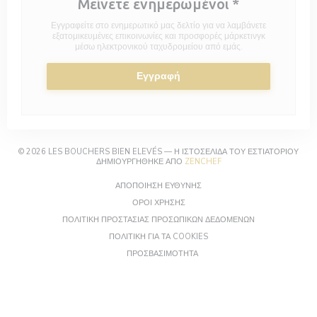
Μείνετε ενημερωμένοι
*
Εγγραφείτε στο ενημερωτικό μας δελτίο για να λαμβάνετε
εξατομικευμένες επικοινωνίες και προσφορές μάρκετινγκ
μέσω ηλεκτρονικού ταχυδρομείου από εμάς.
Εγγραφή
© 2026 LES BOUCHERS BIEN ELEVÉS — Η ΙΣΤΟΣΕΛΊΔΑ ΤΟΥ ΕΣΤΙΑΤΟΡΊΟΥ
((ΑΝΟΊΓΕΙ ΣΕ ΝΈΟ ΠΑΡΆΘ
ΔΗΜΙΟΥΡΓΉΘΗΚΕ ΑΠΌ
ZENCHEF
((ΑΝΟΊΓΕΙ ΣΕ ΝΈΟ ΠΑΡΆΘΥΡΟ))
ΑΠΟΠΟΊΗΣΗ ΕΥΘΎΝΗΣ
((ΑΝΟΊΓΕΙ ΣΕ ΝΈΟ ΠΑΡΆΘΥΡΟ))
ΌΡΟΙ ΧΡΉΣΗΣ
((ΑΝΟΊΓΕΙ ΣΕ Ν
ΠΟΛΙΤΙΚΉ ΠΡΟΣΤΑΣΊΑΣ ΠΡΟΣΩΠΙΚΏΝ ΔΕΔΟΜΈΝΩΝ
((ΑΝΟΊΓΕΙ ΣΕ ΝΈΟ ΠΑΡΆΘΥΡΟ
ΠΟΛΙΤΙΚΉ ΓΙΑ ΤΑ COOKIES
((ΑΝΟΊΓΕΙ ΣΕ ΝΈΟ ΠΑΡΆΘΥΡΟ))
ΠΡΟΣΒΑΣΙΜΌΤΗΤΑ