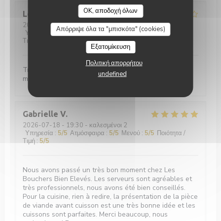
OK, αποδοχή όλων
Leroy
C
2026-07-21
- 12:45 - καλεσμένοι 2
Απόρριψε όλα τα "μπισκότα" (cookies)
Υπηρεσία
:
4
/5
Ατμόσφαιρα
:
4
/5
Μενού
:
4
/5
Ποιότητα /
Τιμή
:
4
/5
Εξατομίκευση
Πολιτική απορρήτου
Très bonne viande et bon conseil pour choisir le
undefined
morceau de viande
Gabrielle
V
2026-07-18
- 19:30 - καλεσμένοι 2
Υπηρεσία
:
5
/5
Ατμόσφαιρα
:
5
/5
Μενού
:
5
/5
Ποιότητα /
Τιμή
:
5
/5
Nous avons passé un très bon moment chez Les
Bouchers Bien Elevés. Les serveurs sont agréables et
très professionnels, nous avons été bien conseillés.
Pour la cuisine, rien à redire, la présentation de la pièce
de viande avant cuisson est une très bonne idée et les
cuissons sont parfaites. Merci beaucoup, nous