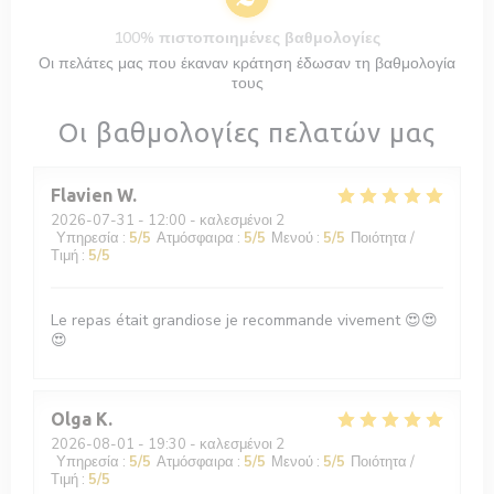
100% πιστοποιημένες βαθμολογίες
Οι πελάτες μας που έκαναν κράτηση έδωσαν τη βαθμολογία
τους
Οι βαθμολογίες πελατών μας
Flavien
W
2026-07-31
- 12:00 - καλεσμένοι 2
Υπηρεσία
:
5
/5
Ατμόσφαιρα
:
5
/5
Μενού
:
5
/5
Ποιότητα /
Τιμή
:
5
/5
Le repas était grandiose je recommande vivement 😍😍
😍
Olga
K
2026-08-01
- 19:30 - καλεσμένοι 2
Υπηρεσία
:
5
/5
Ατμόσφαιρα
:
5
/5
Μενού
:
5
/5
Ποιότητα /
Τιμή
:
5
/5